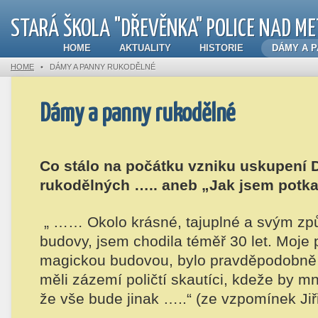
STARÁ ŠKOLA "DŘEVĚNKA" POLICE NAD ME
HOME
AKTUALITY
HISTORIE
DÁMY A 
HOME
•
DÁMY A PANNY RUKODĚLNÉ
Dámy a panny rukodělné
Co stálo na počátku vzniku uskupení
rukodělných ….. aneb „Jak jsem potk
„ …… Okolo krásné, tajuplné a svým z
budovy, jsem chodila téměř 30 let. Moje p
magickou budovou, bylo pravděpodobně v
měli zázemí poličtí skautíci, kdeže by m
že vše bude jinak …..“
(ze vzpomínek Jiř