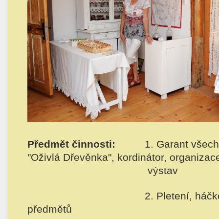
Předmět činnosti:
1. Garant všech d
"Oživlá Dřevěnka", kordinátor, organizac
výstav
2. Pletení, háčkování, ši
předmětů