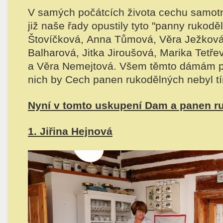
V samých počátcích života cechu samot
již naše řady opustily tyto "panny rukoděl
Štovíčková, Anna Tůmová, Věra Ježková
Balharová, Jitka Jiroušová, Marika Tetř
a Věra Nemejtová. Všem těmto dámám pat
nich by Cech panen rukodělných nebyl tí
Nyní v tomto uskupení Dam a panen ru
1. Jiřina Hejnová